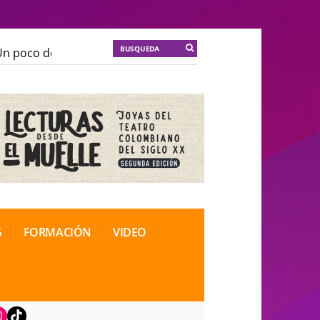
 poco de locura para la cordura
KT :: |
Soma Mnemosi
 poco de locura para la cordura
KT :: |
Soma Mnemosi
onal de Teatro Rosa
onal de Teatro Rosa
S
FORMACIÓN
VIDEO
book
nstagram
TikTok