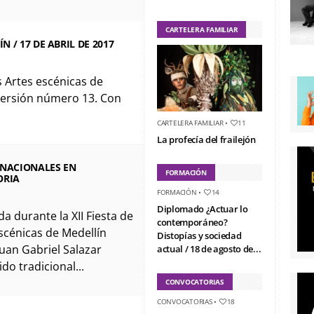
CARTELERA FAMILIAR
N / 17 DE ABRIL DE 2017
as Artes escénicas de
 versión número 13. Con
CARTELERA FAMILIAR
•
11
La profecía del frailejón
 NACIONALES EN
FORMACIÓN
ORIA
FORMACIÓN
•
14
Diplomado ¿Actuar lo
a durante la XII Fiesta de
contemporáneo?
escénicas de Medellín
Distopías y sociedad
Juan Gabriel Salazar
actual / 18 de agosto de...
do tradicional...
CONVOCATORIAS
CONVOCATORIAS
•
18