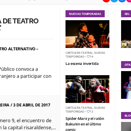
NUEVAS TEMPORADAS
DEL
 DE TEATRO
’
TRO ALTERNATIVO –
CARTELERA TEATRAL
,
NUEVAS
TEMPORADAS
•
14
La escena invertida
OTR
Público convoca a
ranjero a participar con
RA / 3 DE ABRIL DE 2017
CARTELERA TEATRAL
,
NUEVAS
TEMPORADAS
•
13
BLO
Spider-Marx y el ratón
mero 9, el encuentro de
Bakunin en el último
la capital risaraldense,...
comic