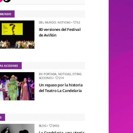
 MUNDO
DEL MUNDO
,
NOTICIAS
•
52
80 versiones del Festival
de Aviñón
AS ACCIONES
EN PORTADA
,
NOTICIAS
,
OTRAS
ACCIONES
•
214
Un repaso por la historia
del Teatro La Candelaria
G
BLOG
•
3492
La Candelaria, una utopía