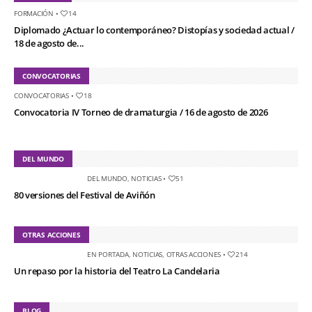
FORMACIÓN
•
14
Diplomado ¿Actuar lo contemporáneo? Distopías y sociedad actual /
18 de agosto de...
CONVOCATORIAS
CONVOCATORIAS
•
18
Convocatoria IV Torneo de dramaturgia / 16 de agosto de 2026
DEL MUNDO
DEL MUNDO
,
NOTICIAS
•
51
80 versiones del Festival de Aviñón
OTRAS ACCIONES
EN PORTADA
,
NOTICIAS
,
OTRAS ACCIONES
•
214
Un repaso por la historia del Teatro La Candelaria
BLOG