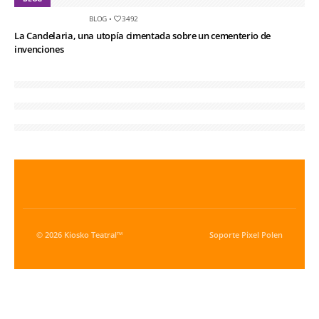
BLOG
•
3492
La Candelaria, una utopía cimentada sobre un cementerio de
invenciones
© 2026 Kiosko Teatral™
Soporte
Pixel Polen