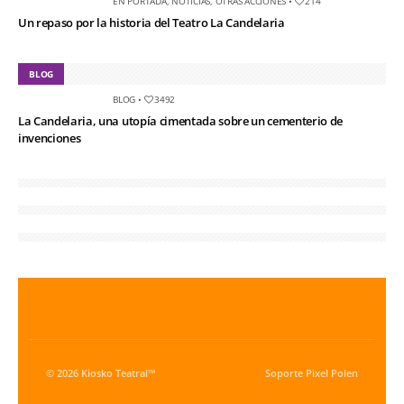
EN PORTADA
,
NOTICIAS
,
OTRAS ACCIONES
•
214
Un repaso por la historia del Teatro La Candelaria
BLOG
BLOG
•
3492
La Candelaria, una utopía cimentada sobre un cementerio de
invenciones
© 2026 Kiosko Teatral™
Soporte
Pixel Polen