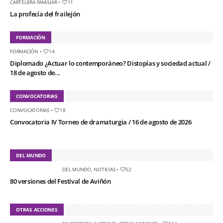
CARTELERA FAMILIAR
•
11
La profecía del frailejón
FORMACIÓN
FORMACIÓN
•
14
Diplomado ¿Actuar lo contemporáneo? Distopías y sociedad actual /
18 de agosto de...
CONVOCATORIAS
CONVOCATORIAS
•
18
Convocatoria IV Torneo de dramaturgia / 16 de agosto de 2026
DEL MUNDO
DEL MUNDO
,
NOTICIAS
•
52
80 versiones del Festival de Aviñón
OTRAS ACCIONES