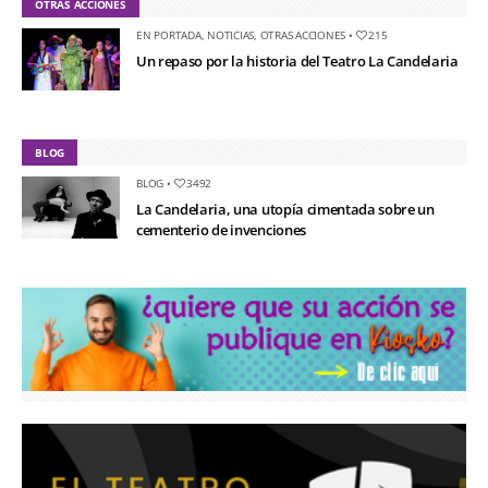
OTRAS ACCIONES
EN PORTADA
,
NOTICIAS
,
OTRAS ACCIONES
•
215
Un repaso por la historia del Teatro La Candelaria
BLOG
BLOG
•
3492
La Candelaria, una utopía cimentada sobre un
cementerio de invenciones