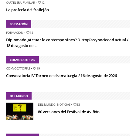
CARTELERA FAMILIAR
•
12
La profecía del frailejón
FORMACIÓN
FORMACIÓN
•
15
Diplomado ¿Actuar lo contemporáneo? Distopías y sociedad actual /
18 de agosto de...
CONVOCATORIAS
CONVOCATORIAS
•
19
Convocatoria IV Torneo de dramaturgia / 16 de agosto de 2026
DEL MUNDO
DEL MUNDO
,
NOTICIAS
•
53
80 versiones del Festival de Aviñón