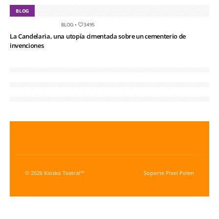
BLOG
BLOG
•
3495
La Candelaria, una utopía cimentada sobre un cementerio de
invenciones
© 2026 Kiosko Teatral™
Soporte
Pixel Polen