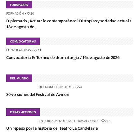
FORMACIÓN
FORMACIÓN
•
20
Diplomado ¿Actuar lo contemporáneo? Distopías y sociedad actual /
18 de agosto de...
CONVOCATORIAS
CONVOCATORIAS
•
23
Convocatoria IV Torneo de dramaturgia / 16 de agosto de 2026
DEL MUNDO
DEL MUNDO
,
NOTICIAS
•
54
80 versiones del Festival de Aviñón
OTRAS ACCIONES
EN PORTADA
,
NOTICIAS
,
OTRAS ACCIONES
•
218
Un repaso por la historia del Teatro La Candelaria