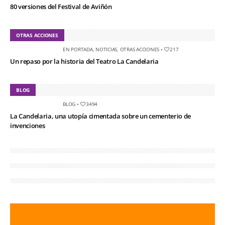
80 versiones del Festival de Aviñón
OTRAS ACCIONES
EN PORTADA
,
NOTICIAS
,
OTRAS ACCIONES
•
217
Un repaso por la historia del Teatro La Candelaria
BLOG
BLOG
•
3494
La Candelaria, una utopía cimentada sobre un cementerio de
invenciones