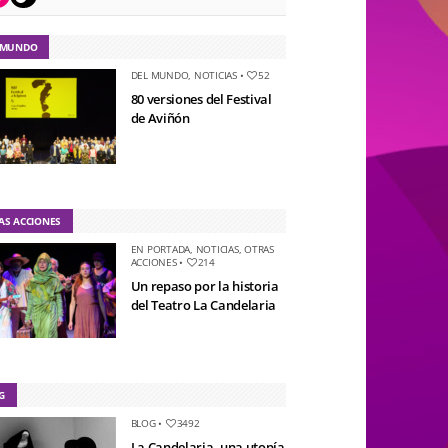
 MUNDO
DEL MUNDO
,
NOTICIAS
•
52
80 versiones del Festival
de Aviñón
AS ACCIONES
EN PORTADA
,
NOTICIAS
,
OTRAS
ACCIONES
•
214
Un repaso por la historia
del Teatro La Candelaria
G
BLOG
•
3492
La Candelaria, una utopía