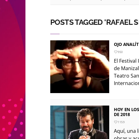
POSTS TAGGED ‘RAFAEL 
OJO ANALÍT
950
El Festival
de Manizale
Teatro San
Internacion
HOY EN LOS
DE 2018
1159
Aquí, una l
obras y acc