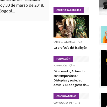
oy 30 de marzo de 2018,
ogotá...
CARTELERA FAMILIAR
CARTELERA FAMILIAR
•
11
La profecía del frailejón
FORMACIÓN
FORMACIÓN
•
14
Diplomado ¿Actuar lo
contemporáneo?
Distopías y sociedad
actual / 18 de agosto de...
CONVOCATORIAS
CONVOCATORIAS
•
18