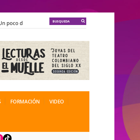
 poco de locura para la cordura
KT :: |
Soma Mnemosi
 poco de locura para la cordura
KT :: |
Soma Mnemosi
ional de Teatro Rosa
ional de Teatro Rosa
S
FORMACIÓN
VIDEO
book
nstagram
TikTok