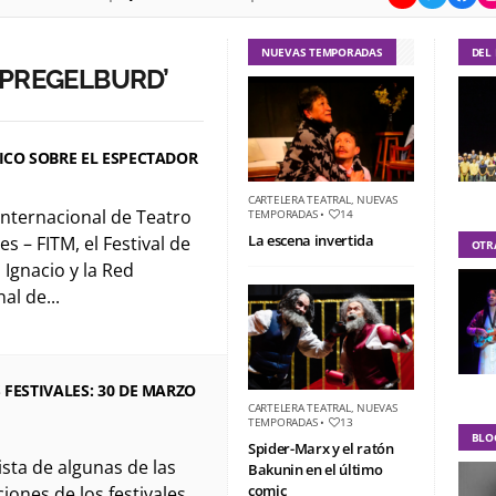
NUEVAS TEMPORADAS
DEL
SPREGELBURD’
ICO SOBRE EL ESPECTADOR
CARTELERA TEATRAL
,
NUEVAS
 Internacional de Teatro
TEMPORADAS
•
14
La escena invertida
s – FITM, el Festival de
OTR
 Ignacio y la Red
al de...
 FESTIVALES: 30 DE MARZO
CARTELERA TEATRAL
,
NUEVAS
TEMPORADAS
•
13
BLO
Spider-Marx y el ratón
ista de algunas de las
Bakunin en el último
comic
iones de los festivales