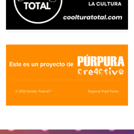
© 2026 Kiosko Teatral™
Soporte
Pixel Polen