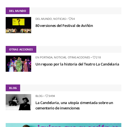
DEL MUNDO
DEL MUNDO
,
NOTICIAS
•
54
80 versiones del Festival de Aviñón
OTRAS ACCIONES
EN PORTADA
,
NOTICIAS
,
OTRAS ACCIONES
•
218
Un repaso por la historia del Teatro La Candelaria
BLOG
BLOG
•
3494
La Candelaria, una utopía cimentada sobre un
cementerio de invenciones