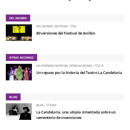
DEL MUNDO
DEL MUNDO
,
NOTICIAS
•
52
80 versiones del Festival de Aviñón
OTRAS ACCIONES
EN PORTADA
,
NOTICIAS
,
OTRAS ACCIONES
•
214
Un repaso por la historia del Teatro La Candelaria
BLOG
BLOG
•
3492
La Candelaria, una utopía cimentada sobre un
cementerio de invenciones