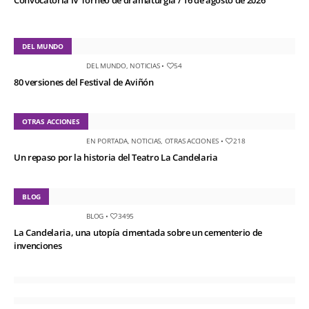
Convocatoria IV Torneo de dramaturgia / 16 de agosto de 2026
DEL MUNDO
DEL MUNDO
,
NOTICIAS
•
54
80 versiones del Festival de Aviñón
OTRAS ACCIONES
EN PORTADA
,
NOTICIAS
,
OTRAS ACCIONES
•
218
Un repaso por la historia del Teatro La Candelaria
BLOG
BLOG
•
3495
La Candelaria, una utopía cimentada sobre un cementerio de
invenciones