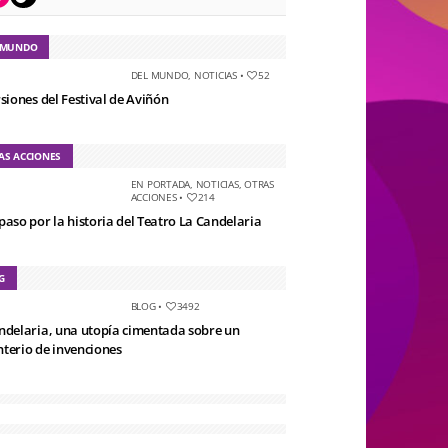
 MUNDO
DEL MUNDO
,
NOTICIAS
•
52
rsiones del Festival de Aviñón
AS ACCIONES
EN PORTADA
,
NOTICIAS
,
OTRAS
ACCIONES
•
214
paso por la historia del Teatro La Candelaria
G
BLOG
•
3492
ndelaria, una utopía cimentada sobre un
terio de invenciones