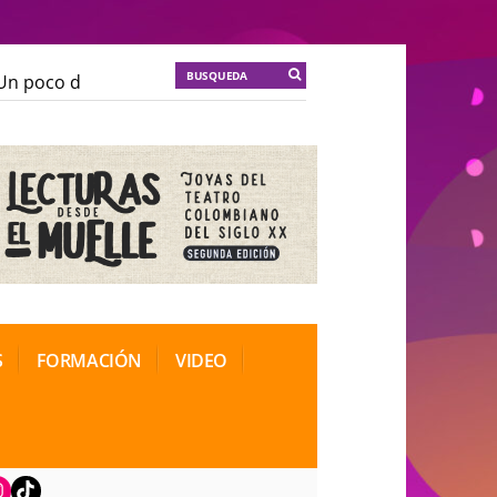
n poco de locura para la cordura
KT :: |
Soma Mnemos
n poco de locura para la cordura
KT :: |
Soma Mnemos
ional de Teatro Rosa
ional de Teatro Rosa
S
FORMACIÓN
VIDEO
book
nstagram
TikTok