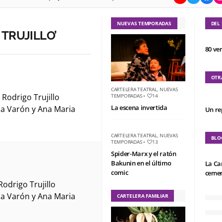
NUEVAS TEMPORADAS
DEL
TRUJILLO’
80 ve
OTR
CARTELERA TEATRAL
,
NUEVAS
Rodrigo Trujillo
TEMPORADAS
•
14
La escena invertida
via Varón y Ana Maria
Un re
CARTELERA TEATRAL
,
NUEVAS
BLO
TEMPORADAS
•
13
Spider-Marx y el ratón
Bakunin en el último
La Ca
comic
cemen
odrigo Trujillo
via Varón y Ana Maria
CARTELERA FAMILIAR