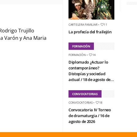
CARTELERA FAMILIAR
•
11
odrigo Trujillo
La profecía del frailejón
via Varón y Ana Maria
FORMACIÓN
FORMACIÓN
•
14
Diplomado ¿Actuar lo
contemporáneo?
Distopías y sociedad
actual / 18 de agosto de...
CONVOCATORIAS
CONVOCATORIAS
•
18
Convocatoria IV Torneo
de dramaturgia / 16 de
agosto de 2026