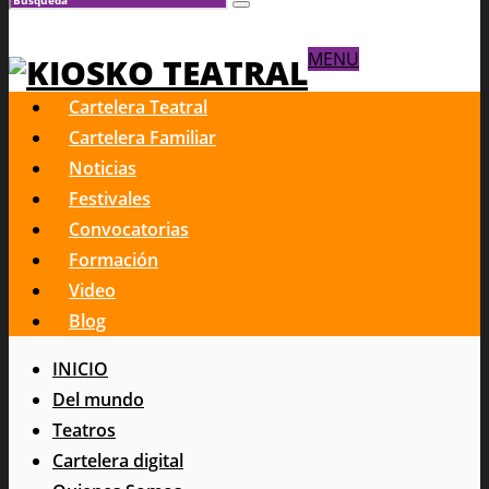
MENU
Cartelera Teatral
Cartelera Familiar
Noticias
Festivales
Convocatorias
Formación
Video
Blog
INICIO
Del mundo
Teatros
Cartelera digital