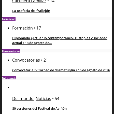
Cartelera Familiar
•
14
La profecía del frailejón
Formación
Formación
•
17
Diplomado ¿Actuar lo contemporáneo? Distopías y sociedad
actual / 18 de agosto de...
Convocatorias
Convocatorias
•
21
Convocatoria IV Torneo de dramaturgia / 16 de agosto de 2026
Del mundo
Del mundo
,
Noticias
•
54
80 versiones del Festival de Aviñón