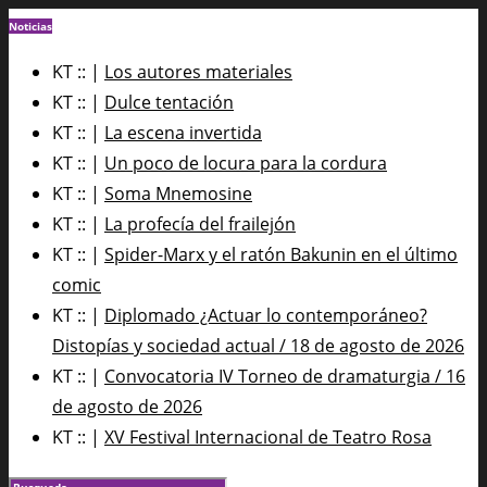
Noticias
KT :: |
Los autores materiales
KT :: |
Dulce tentación
KT :: |
La escena invertida
KT :: |
Un poco de locura para la cordura
KT :: |
Soma Mnemosine
KT :: |
La profecía del frailejón
KT :: |
Spider-Marx y el ratón Bakunin en el último
comic
KT :: |
Diplomado ¿Actuar lo contemporáneo?
Distopías y sociedad actual / 18 de agosto de 2026
KT :: |
Convocatoria IV Torneo de dramaturgia / 16
de agosto de 2026
KT :: |
XV Festival Internacional de Teatro Rosa