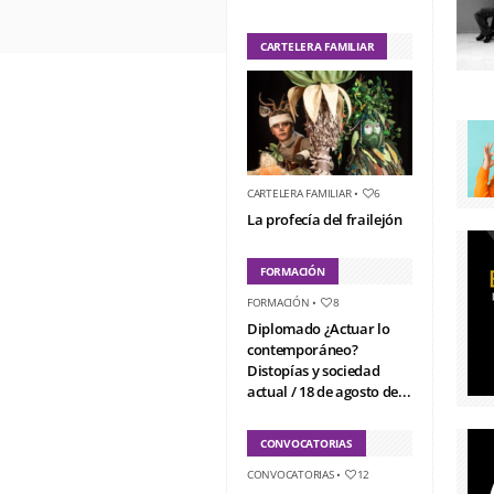
CARTELERA FAMILIAR
CARTELERA FAMILIAR
•
6
La profecía del frailejón
FORMACIÓN
FORMACIÓN
•
8
Diplomado ¿Actuar lo
contemporáneo?
Distopías y sociedad
actual / 18 de agosto de...
CONVOCATORIAS
CONVOCATORIAS
•
12