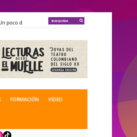
 poco de locura para la cordura
KT :: |
Soma Mnemosi
 poco de locura para la cordura
KT :: |
Soma Mnemosi
ional de Teatro Rosa
ional de Teatro Rosa
S
FORMACIÓN
VIDEO
book
nstagram
TikTok