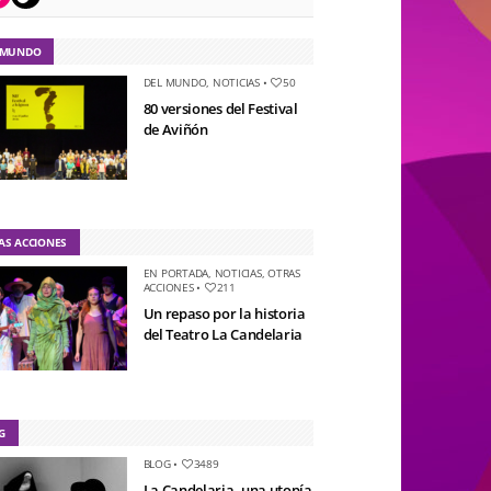
 MUNDO
DEL MUNDO
,
NOTICIAS
•
50
80 versiones del Festival
de Aviñón
AS ACCIONES
EN PORTADA
,
NOTICIAS
,
OTRAS
ACCIONES
•
211
Un repaso por la historia
del Teatro La Candelaria
G
BLOG
•
3489
La Candelaria, una utopía