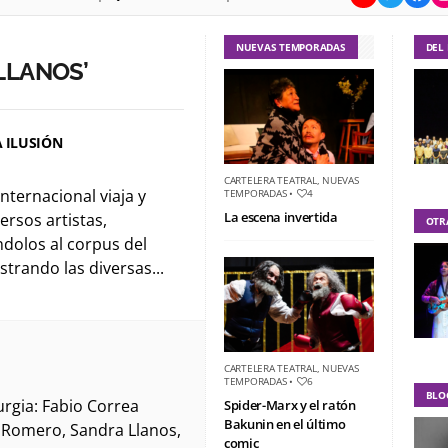
NUEVAS TEMPORADAS
DEL
LLANOS’
A ILUSIÓN
CARTELERA TEATRAL
,
NUEVAS
internacional viaja y
TEMPORADAS
•
4
La escena invertida
ersos artistas,
OTR
dolos al corpus del
rando las diversas...
CARTELERA TEATRAL
,
NUEVAS
TEMPORADAS
•
6
BLO
rgia: Fabio Correa
Spider-Marx y el ratón
Bakunin en el último
a Romero, Sandra Llanos,
comic