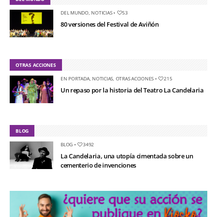
DEL MUNDO
,
NOTICIAS
•
53
80 versiones del Festival de Aviñón
OTRAS ACCIONES
EN PORTADA
,
NOTICIAS
,
OTRAS ACCIONES
•
215
Un repaso por la historia del Teatro La Candelaria
BLOG
BLOG
•
3492
La Candelaria, una utopía cimentada sobre un
cementerio de invenciones