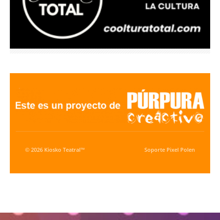
© 2026 Kiosko Teatral™
Soporte
Pixel Polen