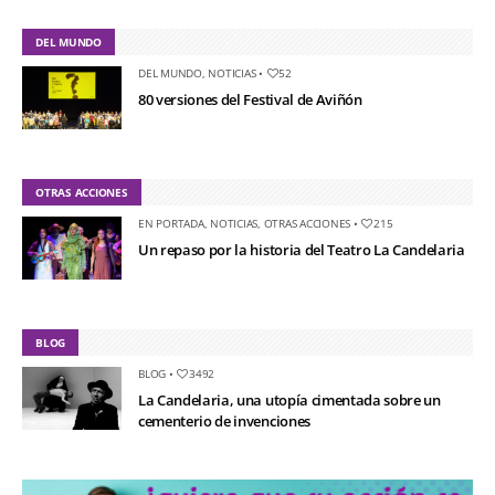
DEL MUNDO
DEL MUNDO
,
NOTICIAS
•
52
80 versiones del Festival de Aviñón
OTRAS ACCIONES
EN PORTADA
,
NOTICIAS
,
OTRAS ACCIONES
•
215
Un repaso por la historia del Teatro La Candelaria
BLOG
BLOG
•
3492
La Candelaria, una utopía cimentada sobre un
cementerio de invenciones