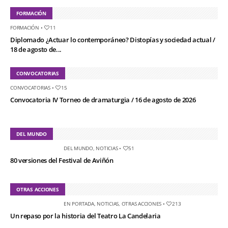
FORMACIÓN
FORMACIÓN
•
11
Diplomado ¿Actuar lo contemporáneo? Distopías y sociedad actual /
18 de agosto de...
CONVOCATORIAS
CONVOCATORIAS
•
15
Convocatoria IV Torneo de dramaturgia / 16 de agosto de 2026
DEL MUNDO
DEL MUNDO
,
NOTICIAS
•
51
80 versiones del Festival de Aviñón
OTRAS ACCIONES
EN PORTADA
,
NOTICIAS
,
OTRAS ACCIONES
•
213
Un repaso por la historia del Teatro La Candelaria