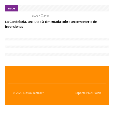
BLOG
BLOG
•
3491
La Candelaria, una utopía cimentada sobre un cementerio de
invenciones
© 2026 Kiosko Teatral™
Soporte
Pixel Polen