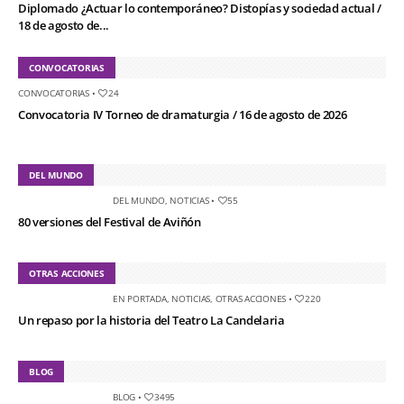
Diplomado ¿Actuar lo contemporáneo? Distopías y sociedad actual /
18 de agosto de...
CONVOCATORIAS
CONVOCATORIAS
•
24
Convocatoria IV Torneo de dramaturgia / 16 de agosto de 2026
DEL MUNDO
DEL MUNDO
,
NOTICIAS
•
55
80 versiones del Festival de Aviñón
OTRAS ACCIONES
EN PORTADA
,
NOTICIAS
,
OTRAS ACCIONES
•
220
Un repaso por la historia del Teatro La Candelaria
BLOG
BLOG
•
3495