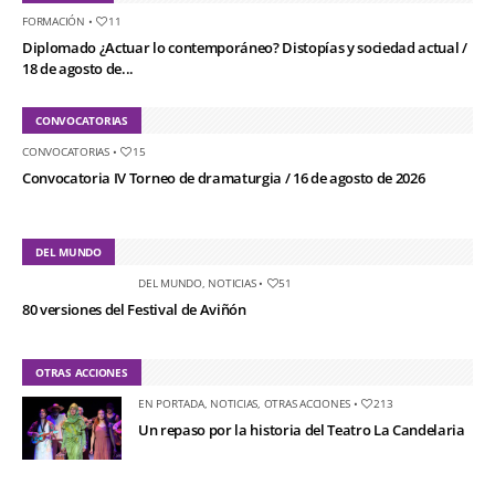
FORMACIÓN
•
11
Diplomado ¿Actuar lo contemporáneo? Distopías y sociedad actual /
18 de agosto de...
CONVOCATORIAS
CONVOCATORIAS
•
15
Convocatoria IV Torneo de dramaturgia / 16 de agosto de 2026
DEL MUNDO
DEL MUNDO
,
NOTICIAS
•
51
80 versiones del Festival de Aviñón
OTRAS ACCIONES
EN PORTADA
,
NOTICIAS
,
OTRAS ACCIONES
•
213
Un repaso por la historia del Teatro La Candelaria