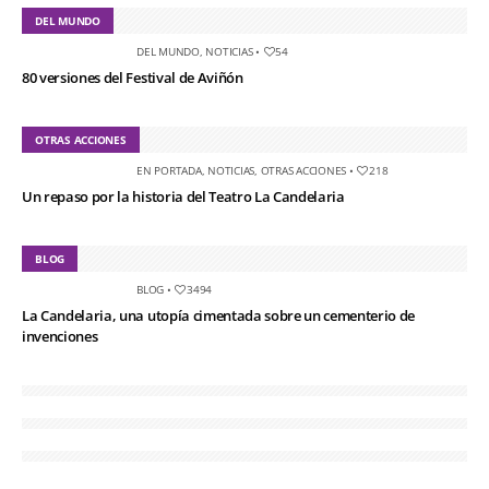
DEL MUNDO
DEL MUNDO
,
NOTICIAS
•
54
80 versiones del Festival de Aviñón
OTRAS ACCIONES
EN PORTADA
,
NOTICIAS
,
OTRAS ACCIONES
•
218
Un repaso por la historia del Teatro La Candelaria
BLOG
BLOG
•
3494
La Candelaria, una utopía cimentada sobre un cementerio de
invenciones