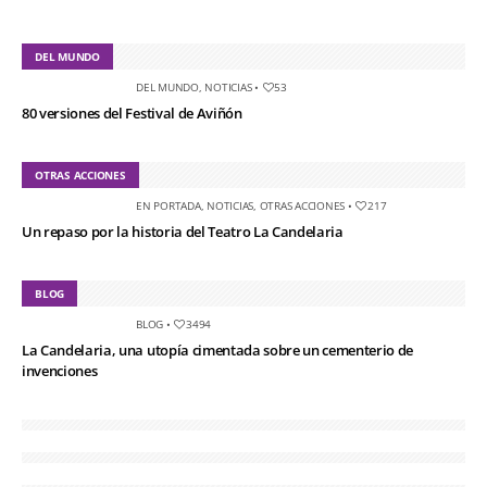
DEL MUNDO
DEL MUNDO
,
NOTICIAS
•
53
80 versiones del Festival de Aviñón
OTRAS ACCIONES
EN PORTADA
,
NOTICIAS
,
OTRAS ACCIONES
•
217
Un repaso por la historia del Teatro La Candelaria
BLOG
BLOG
•
3494
La Candelaria, una utopía cimentada sobre un cementerio de
invenciones