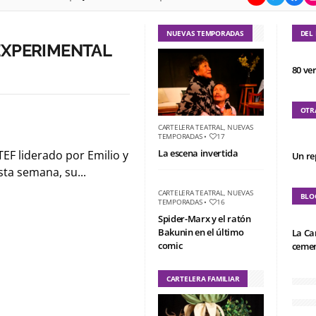
NUEVAS TEMPORADAS
DEL
EXPERIMENTAL
80 ve
OTR
CARTELERA TEATRAL
,
NUEVAS
TEMPORADAS
•
17
La escena invertida
TEF liderado por Emilio y
Un re
sta semana, su...
CARTELERA TEATRAL
,
NUEVAS
BLO
TEMPORADAS
•
16
Spider-Marx y el ratón
Bakunin en el último
La Ca
comic
cemen
CARTELERA FAMILIAR