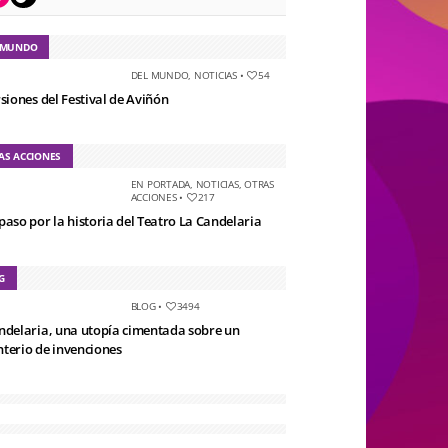
 MUNDO
DEL MUNDO
,
NOTICIAS
•
54
rsiones del Festival de Aviñón
AS ACCIONES
EN PORTADA
,
NOTICIAS
,
OTRAS
ACCIONES
•
217
paso por la historia del Teatro La Candelaria
G
BLOG
•
3494
ndelaria, una utopía cimentada sobre un
terio de invenciones