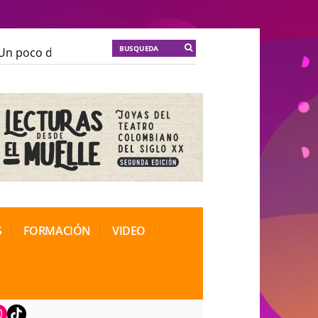
n poco de locura para la cordura
KT :: |
Soma Mnemos
n poco de locura para la cordura
KT :: |
Soma Mnemos
ional de Teatro Rosa
ional de Teatro Rosa
S
FORMACIÓN
VIDEO
book
nstagram
TikTok