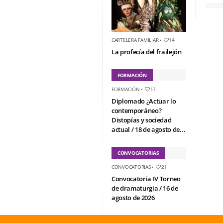
CARTELERA FAMILIAR
•
14
La profecía del frailejón
FORMACIÓN
FORMACIÓN
•
17
Diplomado ¿Actuar lo
contemporáneo?
Distopías y sociedad
actual / 18 de agosto de...
CONVOCATORIAS
CONVOCATORIAS
•
21
Convocatoria IV Torneo
de dramaturgia / 16 de
agosto de 2026