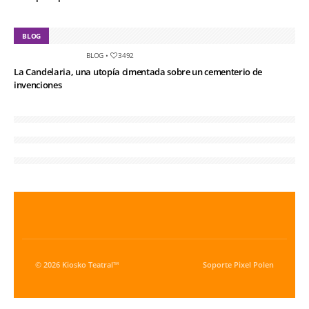
BLOG
BLOG
•
3492
La Candelaria, una utopía cimentada sobre un cementerio de
invenciones
© 2026 Kiosko Teatral™
Soporte
Pixel Polen