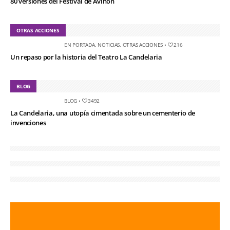
80 versiones del Festival de Aviñón
OTRAS ACCIONES
EN PORTADA
,
NOTICIAS
,
OTRAS ACCIONES
•
216
Un repaso por la historia del Teatro La Candelaria
BLOG
BLOG
•
3492
La Candelaria, una utopía cimentada sobre un cementerio de
invenciones