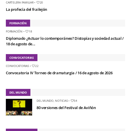
CARTELERA FAMILIAR
•
20
La profecía del frailejón
FORMACIÓN
FORMACIÓN
•
18
Diplomado ¿Actuar lo contemporáneo? Distopías y sociedad actual /
18 de agosto de...
CONVOCATORIAS
CONVOCATORIAS
•
22
Convocatoria IV Torneo de dramaturgia / 16 de agosto de 2026
DEL MUNDO
DEL MUNDO
,
NOTICIAS
•
54
80 versiones del Festival de Aviñón