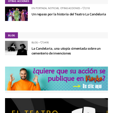
OTRAS ACCIONES
EN PORTADA
,
NOTICIAS
,
OTRAS ACCIONES
•
218
Un repaso por la historia del Teatro La Candelaria
BLOG
BLOG
•
3495
La Candelaria, una utopía cimentada sobre un
cementerio de invenciones