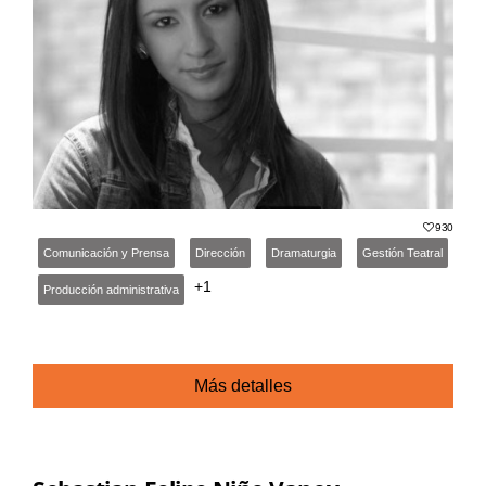
930
Comunicación y Prensa
Dirección
Dramaturgia
Gestión Teatral
+1
Producción administrativa
Más detalles