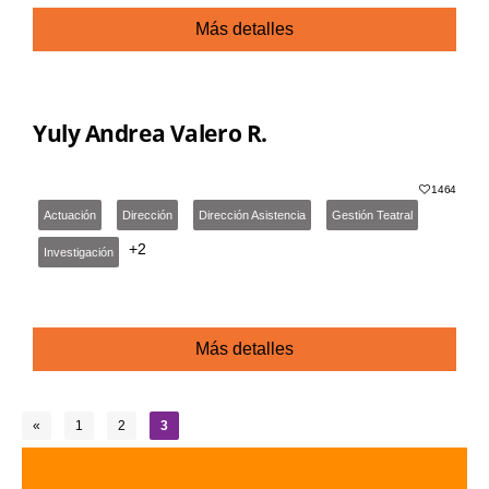
Más detalles
Yuly Andrea Valero R.
1464
Actuación
Dirección
Dirección Asistencia
Gestión Teatral
+2
Investigación
Más detalles
«
1
2
3