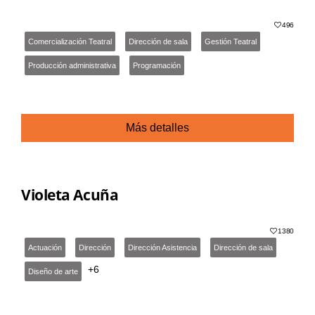
496
Comercialización Teatral
Dirección de sala
Gestión Teatral
Producción administrativa
Programación
Más detalles
Violeta Acuña
1380
Actuación
Dirección
Dirección Asistencia
Dirección de sala
+6
Diseño de arte