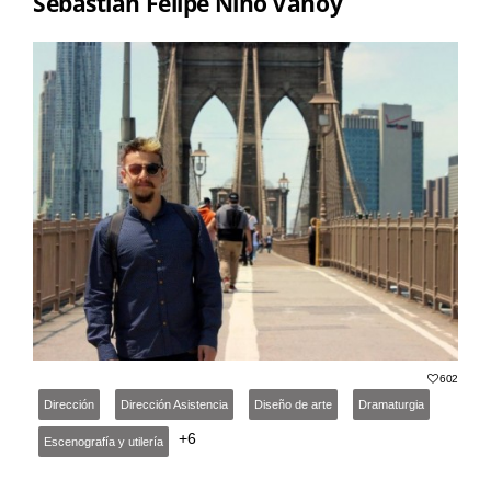
Sebastian Felipe Niño Vanoy
602
Dirección
Dirección Asistencia
Diseño de arte
Dramaturgia
+6
Escenografía y utilería