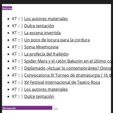
Noticias
KT :: |
Los autores materiales
KT :: |
Dulce tentación
KT :: |
La escena invertida
KT :: |
Un poco de locura para la cordura
KT :: |
Soma Mnemosine
KT :: |
La profecía del frailejón
KT :: |
Spider-Marx y el ratón Bakunin en el último co
KT :: |
Diplomado ¿Actuar lo contemporáneo? Distopía
KT :: |
Convocatoria IV Torneo de dramaturgia / 16 d
KT :: |
XV Festival Internacional de Teatro Rosa
KT :: |
Los autores materiales
KT :: |
Dulce tentación