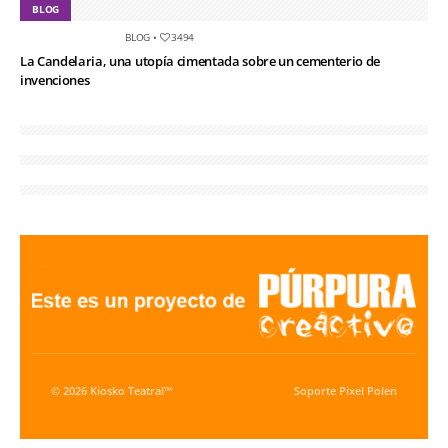
BLOG
BLOG
•
3494
La Candelaria, una utopía cimentada sobre un cementerio de
invenciones
© 2026 Kiosko Teatral™
Soporte
Pixel Polen