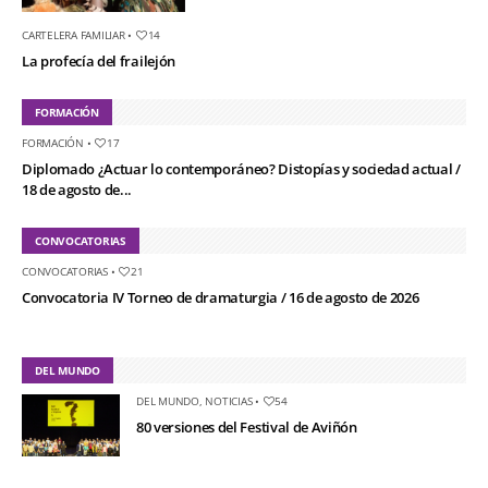
CARTELERA FAMILIAR
•
14
La profecía del frailejón
FORMACIÓN
FORMACIÓN
•
17
Diplomado ¿Actuar lo contemporáneo? Distopías y sociedad actual /
18 de agosto de...
CONVOCATORIAS
CONVOCATORIAS
•
21
Convocatoria IV Torneo de dramaturgia / 16 de agosto de 2026
DEL MUNDO
DEL MUNDO
,
NOTICIAS
•
54
80 versiones del Festival de Aviñón