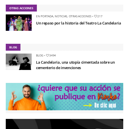
OTRAS ACCIONES
EN PORTADA
,
NOTICIAS
,
OTRAS ACCIONES
•
217
Un repaso por la historia del Teatro La Candelaria
BLOG
BLOG
•
3494
La Candelaria, una utopía cimentada sobre un
cementerio de invenciones