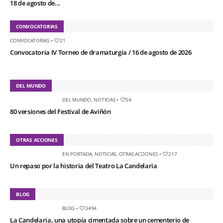
18 de agosto de...
CONVOCATORIAS
CONVOCATORIAS
•
21
Convocatoria IV Torneo de dramaturgia / 16 de agosto de 2026
DEL MUNDO
DEL MUNDO
,
NOTICIAS
•
54
80 versiones del Festival de Aviñón
OTRAS ACCIONES
EN PORTADA
,
NOTICIAS
,
OTRAS ACCIONES
•
217
Un repaso por la historia del Teatro La Candelaria
BLOG
BLOG
•
3494
La Candelaria, una utopía cimentada sobre un cementerio de