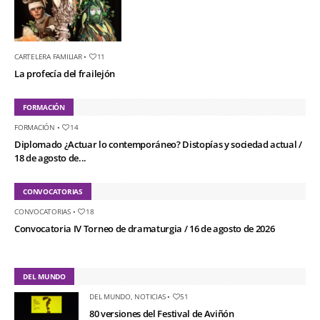
CARTELERA FAMILIAR
•
11
La profecía del frailejón
FORMACIÓN
FORMACIÓN
•
14
Diplomado ¿Actuar lo contemporáneo? Distopías y sociedad actual /
18 de agosto de...
CONVOCATORIAS
CONVOCATORIAS
•
18
Convocatoria IV Torneo de dramaturgia / 16 de agosto de 2026
DEL MUNDO
DEL MUNDO
,
NOTICIAS
•
51
80 versiones del Festival de Aviñón