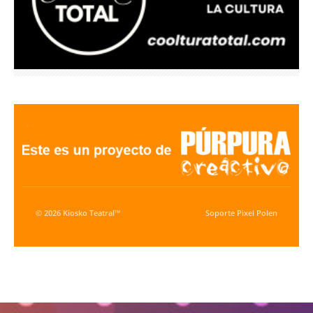
© 2026 Kiosko Teatral™
Soporte
Pixel Polen