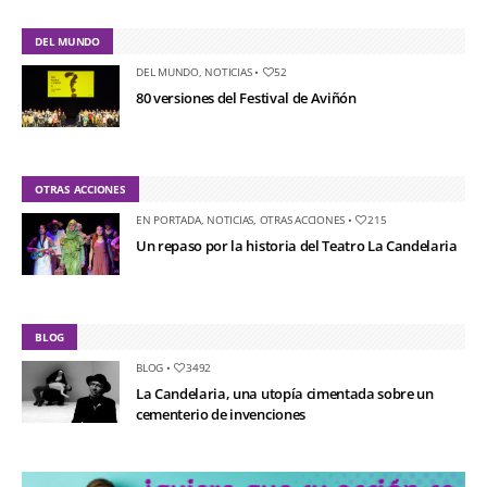
DEL MUNDO
DEL MUNDO
,
NOTICIAS
•
52
80 versiones del Festival de Aviñón
OTRAS ACCIONES
EN PORTADA
,
NOTICIAS
,
OTRAS ACCIONES
•
215
Un repaso por la historia del Teatro La Candelaria
BLOG
BLOG
•
3492
La Candelaria, una utopía cimentada sobre un
cementerio de invenciones