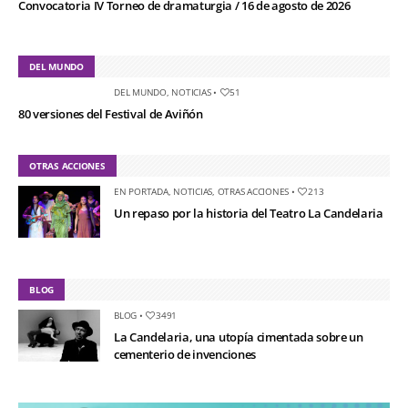
Convocatoria IV Torneo de dramaturgia / 16 de agosto de 2026
DEL MUNDO
DEL MUNDO
,
NOTICIAS
•
51
80 versiones del Festival de Aviñón
OTRAS ACCIONES
EN PORTADA
,
NOTICIAS
,
OTRAS ACCIONES
•
213
Un repaso por la historia del Teatro La Candelaria
BLOG
BLOG
•
3491
La Candelaria, una utopía cimentada sobre un
cementerio de invenciones