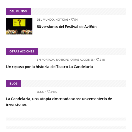
DEL MUNDO
DEL MUNDO
,
NOTICIAS
•
54
80 versiones del Festival de Aviñón
OTRAS ACCIONES
EN PORTADA
,
NOTICIAS
,
OTRAS ACCIONES
•
218
Un repaso por la historia del Teatro La Candelaria
BLOG
BLOG
•
3495
La Candelaria, una utopía cimentada sobre un cementerio de
invenciones