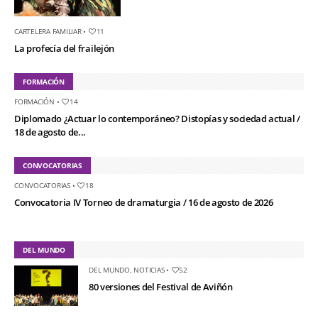
CARTELERA FAMILIAR
•
11
La profecía del frailejón
FORMACIÓN
FORMACIÓN
•
14
Diplomado ¿Actuar lo contemporáneo? Distopías y sociedad actual /
18 de agosto de...
CONVOCATORIAS
CONVOCATORIAS
•
18
Convocatoria IV Torneo de dramaturgia / 16 de agosto de 2026
DEL MUNDO
DEL MUNDO
,
NOTICIAS
•
52
80 versiones del Festival de Aviñón