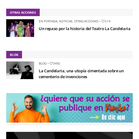
OTRAS ACCIONES
EN PORTADA
,
NOTICIAS
,
OTRAS ACCIONES
•
214
Un repaso por la historia del Teatro La Candelaria
BLOG
BLOG
•
3492
La Candelaria, una utopía cimentada sobre un
cementerio de invenciones