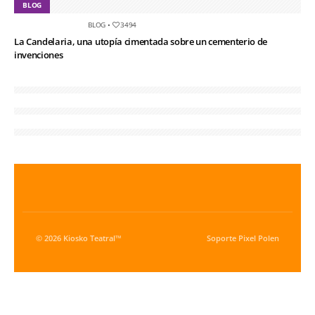
BLOG
BLOG
•
3494
La Candelaria, una utopía cimentada sobre un cementerio de
invenciones
© 2026 Kiosko Teatral™
Soporte
Pixel Polen