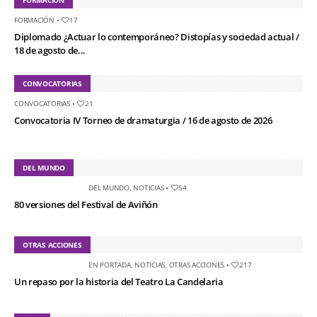
FORMACIÓN
•
17
Diplomado ¿Actuar lo contemporáneo? Distopías y sociedad actual /
18 de agosto de...
CONVOCATORIAS
CONVOCATORIAS
•
21
Convocatoria IV Torneo de dramaturgia / 16 de agosto de 2026
DEL MUNDO
DEL MUNDO
,
NOTICIAS
•
54
80 versiones del Festival de Aviñón
OTRAS ACCIONES
EN PORTADA
,
NOTICIAS
,
OTRAS ACCIONES
•
217
Un repaso por la historia del Teatro La Candelaria