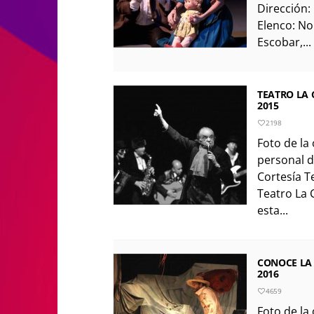
Dirección:
Elenco: No
Escobar,...
TEATRO LA 
2015
2198
Foto de la 
personal d
Cortesía T
Teatro La 
esta...
CONOCE LA
2016
4659
Foto de la 