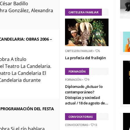
 César Badillo
hra González, Alexandra
CARTELERA FAMILIAR
CANDELARIA: OBRAS 2006 –
CARTELERA FAMILIAR
•
6
La profecía del frailejón
obra A título
el Teatro La Candelaria.
FORMACIÓN
eatro La Candelaria El
Candelaria durante
FORMACIÓN
•
9
Diplomado ¿Actuar lo
contemporáneo?
Distopías y sociedad
actual / 18 de agosto de...
 PROGRAMACIÓN DEL FESTA
CONVOCATORIAS
CONVOCATORIAS
•
13
obra Si el río hablara