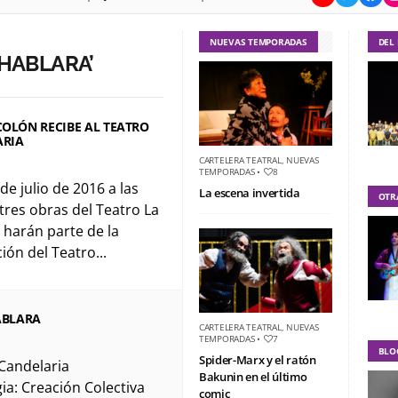
NUEVAS TEMPORADAS
DEL
 HABLARA’
COLÓN RECIBE AL TEATRO
ARIA
CARTELERA TEATRAL
,
NUEVAS
TEMPORADAS
•
8
 de julio de 2016 a las
La escena invertida
OTR
 tres obras del Teatro La
 harán parte de la
ón del Teatro...
HABLARA
CARTELERA TEATRAL
,
NUEVAS
TEMPORADAS
•
7
BLO
Spider-Marx y el ratón
Candelaria
Bakunin en el último
a: Creación Colectiva
comic