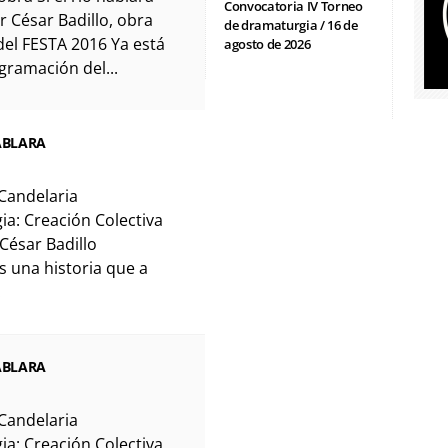
Convocatoria IV Torneo
r César Badillo, obra
de dramaturgia / 16 de
del FESTA 2016 Ya está
agosto de 2026
ogramación del...
HABLARA
Candelaria
a: Creación Colectiva
 César Badillo
Es una historia que a
.
HABLARA
Candelaria
a: Creación Colectiva