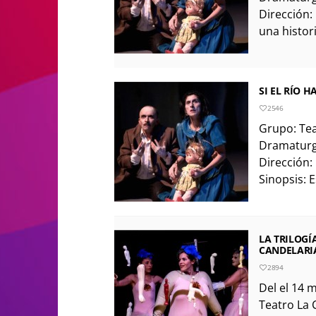
Dirección: 
una histori
SI EL RÍO 
2546
Grupo: Tea
Dramaturgi
Dirección:
Sinopsis: E
LA TRILOGÍ
CANDELARI
2894
Del el 14 m
Teatro La 