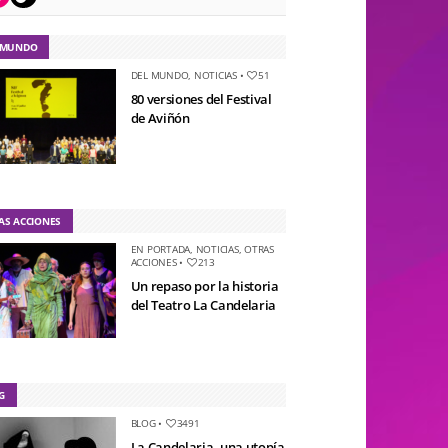
 MUNDO
DEL MUNDO
,
NOTICIAS
•
51
80 versiones del Festival
de Aviñón
AS ACCIONES
EN PORTADA
,
NOTICIAS
,
OTRAS
ACCIONES
•
213
Un repaso por la historia
del Teatro La Candelaria
G
BLOG
•
3491
La Candelaria, una utopía