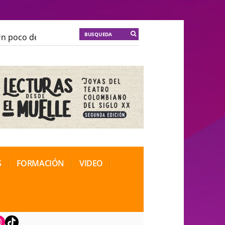
poco de locura para la cordura
KT :: |
Soma Mnemosin
poco de locura para la cordura
KT :: |
Soma Mnemosin
nal de Teatro Rosa
nal de Teatro Rosa
S
FORMACIÓN
VIDEO
book
nstagram
TikTok