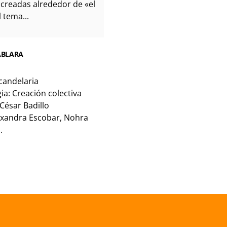
 creadas alrededor de «el
 tema...
HABLARA
candelaria
a: Creación colectiva
 César Badillo
exandra Escobar, Nohra
.