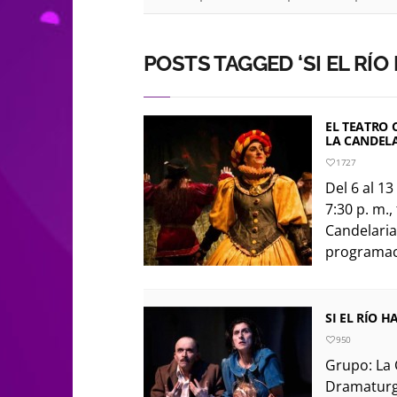
POSTS TAGGED ‘SI EL RÍO
EL TEATRO 
LA CANDEL
1727
Del 6 al 13
7:30 p. m.,
Candelaria
programaci
SI EL RÍO 
950
Grupo: La 
Dramaturgi