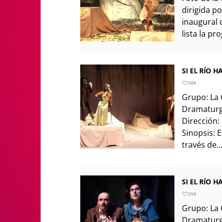
dirigida po
inaugural 
lista la pr
SI EL RÍO 
984
Grupo: La 
Dramaturgi
Dirección:
Sinopsis: 
través de..
SI EL RÍO 
354
Grupo: La 
Dramaturgi