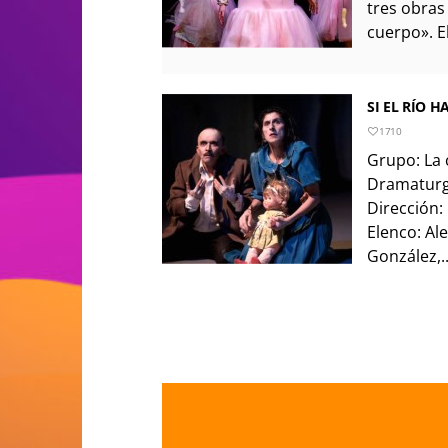
tres obras
cuerpo». El
SI EL RÍO 
1710
Grupo: La 
Dramaturgi
Dirección:
Elenco: Al
González,..