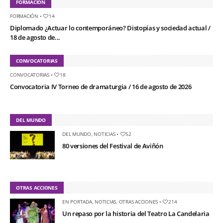
FORMACIÓN
FORMACIÓN
•
14
Diplomado ¿Actuar lo contemporáneo? Distopías y sociedad actual /
18 de agosto de...
CONVOCATORIAS
CONVOCATORIAS
•
18
Convocatoria IV Torneo de dramaturgia / 16 de agosto de 2026
DEL MUNDO
DEL MUNDO
,
NOTICIAS
•
52
80 versiones del Festival de Aviñón
OTRAS ACCIONES
EN PORTADA
,
NOTICIAS
,
OTRAS ACCIONES
•
214
Un repaso por la historia del Teatro La Candelaria