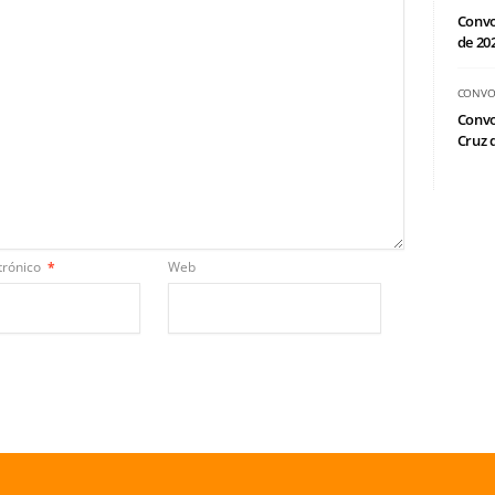
Convo
de 20
CONVO
Convo
Cruz d
trónico
*
Web