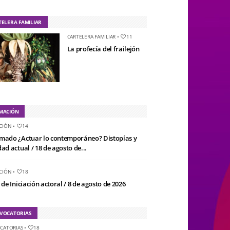
TELERA FAMILIAR
CARTELERA FAMILIAR
•
11
La profecía del frailejón
MACIÓN
CIÓN
•
14
mado ¿Actuar lo contemporáneo? Distopías y
ad actual / 18 de agosto de...
CIÓN
•
18
 de Iniciación actoral / 8 de agosto de 2026
VOCATORIAS
CATORIAS
•
18