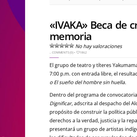
«IVAKA» Beca de cr
memoria
No hay valoraciones
..
COMMENTS (0)
•
1862
El grupo de teatro y títeres Yakumama
7:00 p.m. con entrada libre, el result
o El sueño del hombre sin huella.
Dentro del programa de convocatorias
Dignificar
, adscrita al despacho del A
propósito de construir la política públ
derechos a la verdad, justicia y la re
presentará un grupo de artistas ind