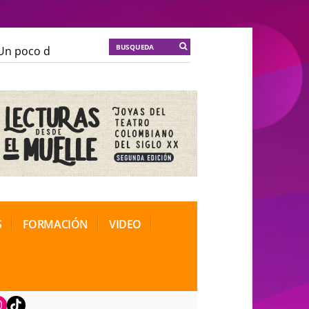
 poco de locura para la cordura
KT :: |
Soma Mnemosi
 poco de locura para la cordura
KT :: |
Soma Mnemosi
ional de Teatro Rosa
ional de Teatro Rosa
S
FORMACIÓN
VIDEO
book
nstagram
TikTok