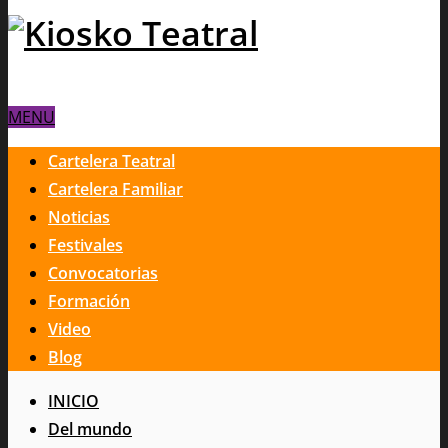
MENU
Cartelera Teatral
Cartelera Familiar
Noticias
Festivales
Convocatorias
Formación
Video
Blog
INICIO
Del mundo