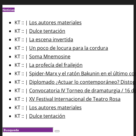
Noticias
KT :: |
Los autores materiales
KT :: |
Dulce tentación
KT :: |
La escena invertida
KT :: |
Un poco de locura para la cordura
KT :: |
Soma Mnemosine
KT :: |
La profecía del frailejón
KT :: |
Spider-Marx y el ratón Bakunin en el último co
KT :: |
Diplomado ¿Actuar lo contemporáneo? Distopía
KT :: |
Convocatoria IV Torneo de dramaturgia / 16 d
KT :: |
XV Festival Internacional de Teatro Rosa
KT :: |
Los autores materiales
KT :: |
Dulce tentación