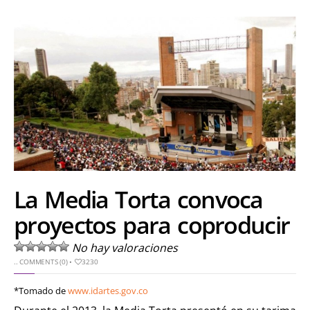
La Media Torta convoca
proyectos para coproducir
No hay valoraciones
..
COMMENTS (0)
•
3230
*Tomado de
www.idartes.gov.co