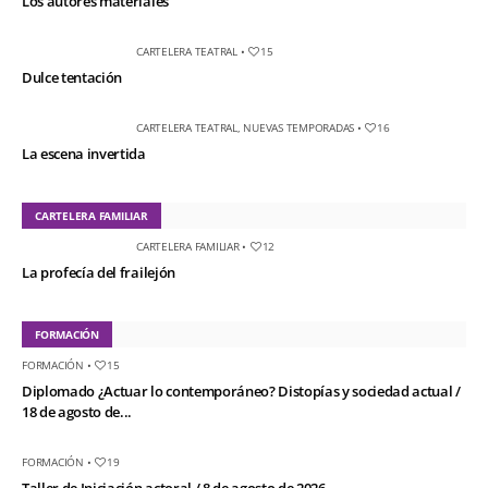
Los autores materiales
CARTELERA TEATRAL
•
15
Dulce tentación
CARTELERA TEATRAL
,
NUEVAS TEMPORADAS
•
16
La escena invertida
CARTELERA FAMILIAR
CARTELERA FAMILIAR
•
12
La profecía del frailejón
FORMACIÓN
FORMACIÓN
•
15
Diplomado ¿Actuar lo contemporáneo? Distopías y sociedad actual /
18 de agosto de...
FORMACIÓN
•
19
Taller de Iniciación actoral / 8 de agosto de 2026