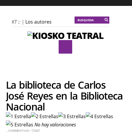
KT :: |
Los autores
materiales
KT :: |
Dulce tentación
KT :: |
La escena
invertida
KT :: |
Un poco de
locura para la
cordura
La biblioteca de Carlos
KT :: |
Soma
José Reyes en la Biblioteca
Mnemosine
Nacional
KT :: |
La profecía del
frailejón
KT :: |
Spider-Marx y
No hay valoraciones
el ratón Bakunin en el
..
COMMENTS (0)
•
487