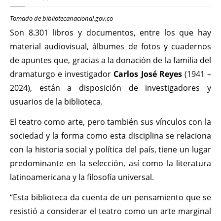
último comic
Tomado de bibliotecanacional.gov.co
KT :: |
Diplomado
Son 8.301 libros y documentos, entre los que hay
¿Actuar lo
material audiovisual, álbumes de fotos y cuadernos
contemporáneo?
de apuntes que, gracias a la donación de la familia del
Distopías y sociedad
dramaturgo e investigador
Carlos José Reyes
(1941 –
actual / 18 de agosto
2024), están a disposición de investigadores y
de 2026
usuarios de la biblioteca.
KT :: |
Convocatoria IV
Torneo de
​El teatro como arte, pero también sus vínculos con la
dramaturgia / 16 de
sociedad y la forma como esta disciplina se relaciona
agosto de 2026
con la historia social y política del país, tiene un lugar
KT :: |
XV Festival
predominante en la selección, así como la literatura
Internacional de
latinoamericana y la filosofía universal.
Teatro Rosa
“Esta biblioteca da cuenta de un pensamiento que se
resistió a considerar el teatro como un arte marginal