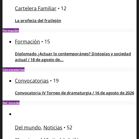
Cartelera Familiar
•
12
La profecía del frailejón
Formación
Formación
•
15
Diplomado ¿Actuar lo contemporáneo? Distopías y sociedad
actual / 18 de agosto de...
Convocatorias
Convocatorias
•
19
Convocatoria IV Torneo de dramaturgia / 16 de agosto de 2026
Del mundo
Del mundo
,
Noticias
•
52