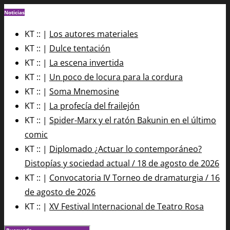
Noticias
KT :: |
Los autores materiales
KT :: |
Dulce tentación
KT :: |
La escena invertida
KT :: |
Un poco de locura para la cordura
KT :: |
Soma Mnemosine
KT :: |
La profecía del frailejón
KT :: |
Spider-Marx y el ratón Bakunin en el último
comic
KT :: |
Diplomado ¿Actuar lo contemporáneo?
Distopías y sociedad actual / 18 de agosto de 2026
KT :: |
Convocatoria IV Torneo de dramaturgia / 16
de agosto de 2026
KT :: |
XV Festival Internacional de Teatro Rosa