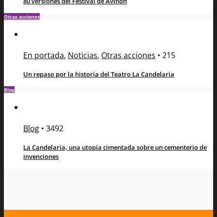
80 versiones del Festival de Aviñón
Otras acciones
En portada
,
Noticias
,
Otras acciones
•
215
Un repaso por la historia del Teatro La Candelaria
Blog
Blog
•
3492
La Candelaria, una utopía cimentada sobre un cementerio de
invenciones