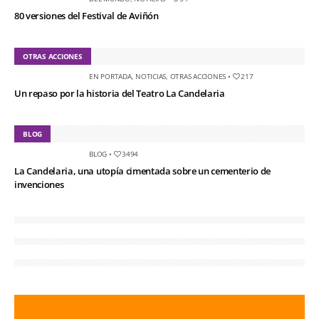
80 versiones del Festival de Aviñón
OTRAS ACCIONES
EN PORTADA
,
NOTICIAS
,
OTRAS ACCIONES
•
217
Un repaso por la historia del Teatro La Candelaria
BLOG
BLOG
•
3494
La Candelaria, una utopía cimentada sobre un cementerio de
invenciones