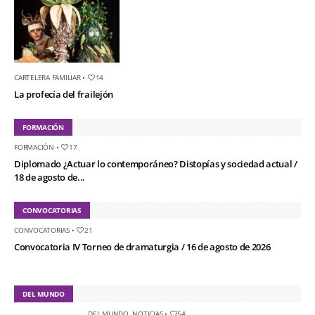
CARTELERA FAMILIAR
•
14
La profecía del frailejón
FORMACIÓN
FORMACIÓN
•
17
Diplomado ¿Actuar lo contemporáneo? Distopías y sociedad actual /
18 de agosto de...
CONVOCATORIAS
CONVOCATORIAS
•
21
Convocatoria IV Torneo de dramaturgia / 16 de agosto de 2026
DEL MUNDO
DEL MUNDO
,
NOTICIAS
•
54