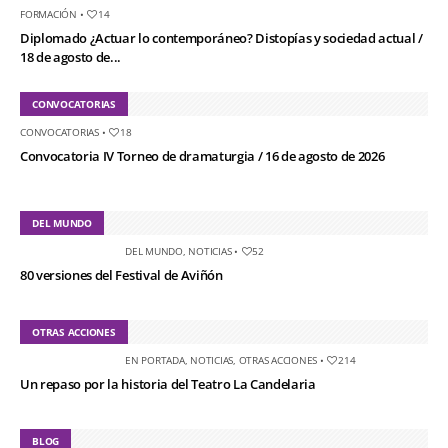
FORMACIÓN
•
14
Diplomado ¿Actuar lo contemporáneo? Distopías y sociedad actual /
18 de agosto de...
CONVOCATORIAS
CONVOCATORIAS
•
18
Convocatoria IV Torneo de dramaturgia / 16 de agosto de 2026
DEL MUNDO
DEL MUNDO
,
NOTICIAS
•
52
80 versiones del Festival de Aviñón
OTRAS ACCIONES
EN PORTADA
,
NOTICIAS
,
OTRAS ACCIONES
•
214
Un repaso por la historia del Teatro La Candelaria
BLOG