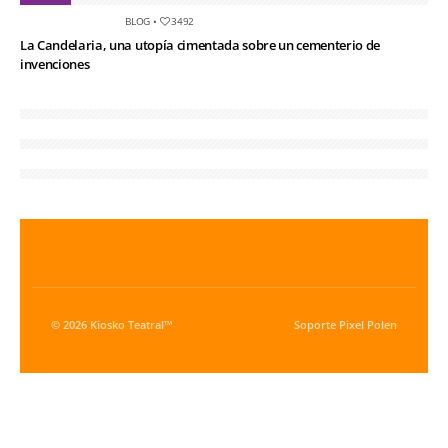
BLOG
•
3492
La Candelaria, una utopía cimentada sobre un cementerio de
invenciones
© 2026 Kiosko Teatral™
Soporte
Pixel Polen