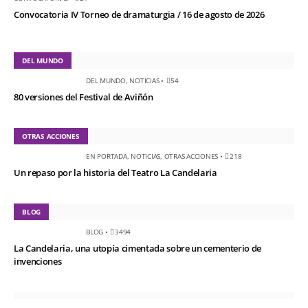
Convocatoria IV Torneo de dramaturgia / 16 de agosto de 2026
DEL MUNDO
DEL MUNDO
,
NOTICIAS
•
54
80 versiones del Festival de Aviñón
OTRAS ACCIONES
EN PORTADA
,
NOTICIAS
,
OTRAS ACCIONES
•
218
Un repaso por la historia del Teatro La Candelaria
BLOG
BLOG
•
3494
La Candelaria, una utopía cimentada sobre un cementerio de
invenciones