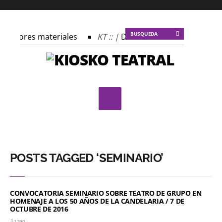
s autores materiales
KT :: |
Dulce tentación
KT :: 
 profecía del frailejón
KT :: |
Spider-Marx y el ratón Bak
plomado ¿Actuar lo contemporáneo? Distopías y sociedad ac
 Festival Internacional de Teatro Rosa
POSTS TAGGED ‘SEMINARIO’
CONVOCATORIA SEMINARIO SOBRE TEATRO DE GRUPO EN
HOMENAJE A LOS 50 AÑOS DE LA CANDELARIA / 7 DE
OCTUBRE DE 2016
1290