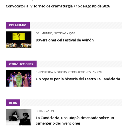
Convocatoria IV Torneo de dramaturgia / 16 de agosto de 2026
DEL MUNDO
DEL MUNDO
,
NOTICIAS
•
55
80 versiones del Festival de Aviñón
OTRAS ACCIONES
EN PORTADA
,
NOTICIAS
,
OTRAS ACCIONES
•
220
Un repaso por la historia del Teatro La Candelaria
BLOG
BLOG
•
3495
La Candelaria, una utopía cimentada sobre un
cementerio de invenciones