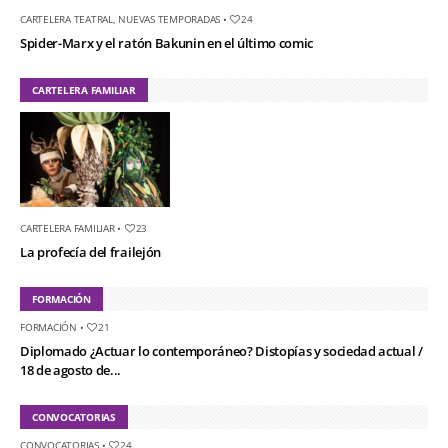
CARTELERA TEATRAL
,
NUEVAS TEMPORADAS
•
24
Spider-Marx y el ratón Bakunin en el último comic
CARTELERA FAMILIAR
CARTELERA FAMILIAR
•
23
La profecía del frailejón
FORMACIÓN
FORMACIÓN
•
21
Diplomado ¿Actuar lo contemporáneo? Distopías y sociedad actual /
18 de agosto de...
CONVOCATORIAS
CONVOCATORIAS
•
24