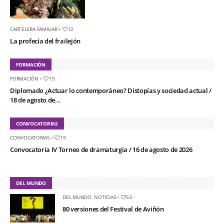
CARTELERA FAMILIAR
•
12
La profecía del frailejón
FORMACIÓN
FORMACIÓN
•
15
Diplomado ¿Actuar lo contemporáneo? Distopías y sociedad actual /
18 de agosto de...
CONVOCATORIAS
CONVOCATORIAS
•
19
Convocatoria IV Torneo de dramaturgia / 16 de agosto de 2026
DEL MUNDO
DEL MUNDO
,
NOTICIAS
•
53
80 versiones del Festival de Aviñón