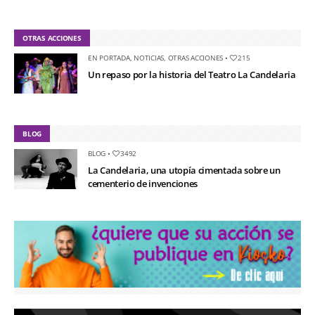
OTRAS ACCIONES
EN PORTADA
,
NOTICIAS
,
OTRAS ACCIONES
•
215
Un repaso por la historia del Teatro La Candelaria
BLOG
BLOG
•
3492
La Candelaria, una utopía cimentada sobre un
cementerio de invenciones