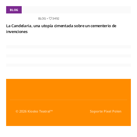
BLOG
BLOG
•
3492
La Candelaria, una utopía cimentada sobre un cementerio de
invenciones
© 2026 Kiosko Teatral™
Soporte
Pixel Polen