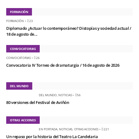
FORMACIÓN
FORMACIÓN
•
23
Diplomado ¿Actuar lo contemporáneo? Distopías y sociedad actual /
18 de agosto de...
CONVOCATORIAS
CONVOCATORIAS
•
26
Convocatoria IV Torneo de dramaturgia / 16 de agosto de 2026
DEL MUNDO
DEL MUNDO
,
NOTICIAS
•
56
80 versiones del Festival de Aviñón
OTRAS ACCIONES
EN PORTADA
,
NOTICIAS
,
OTRAS ACCIONES
•
221
Un repaso por la historia del Teatro La Candelaria