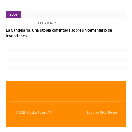
BLOG
BLOG
•
3497
La Candelaria, una utopía cimentada sobre un cementerio de
invenciones
© 2026 Kiosko Teatral™
Soporte
Pixel Polen